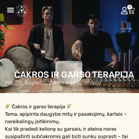
0
ČAKROS IR GARSO TERAPIJA
Pradžia
/
Naujienos
/
Čakros ir garso terapija
Čakros ir garso terapija
Tema, apipinta daugybe mitų ir pasakojimų, kartais –
nereikalingų įsitikinimų.
Kai tik pradedi kelionę su garsais, ir ateina noras
susipažinti subčakromis gali būti sunku suprasti – tai