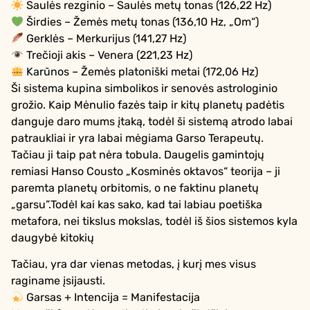
Saulės rezginio – Saulės metų tonas (126,22 Hz)
Širdies – Žemės metų tonas (136,10 Hz, „Om“)
Gerklės – Merkurijus (141,27 Hz)
Trečioji akis – Venera (221,23 Hz)
Karūnos – Žemės platoniški metai (172,06 Hz)
Ši sistema kupina simbolikos ir senovės astrologinio
grožio. Kaip Mėnulio fazės taip ir kitų planetų padėtis
danguje daro mums įtaką, todėl ši sistemą atrodo labai
patraukliai ir yra labai mėgiama Garso Terapeutų.
Tačiau ji taip pat nėra tobula. Daugelis gamintojų
remiasi Hanso Cousto „Kosminės oktavos“ teorija – ji
paremta planetų orbitomis, o ne faktinu planetų
„garsu”.Todėl kai kas sako, kad tai labiau poetiška
metafora, nei tikslus mokslas, todėl iš šios sistemos kyla
daugybė kitokių
Tačiau, yra dar vienas metodas, į kurį mes visus
raginame įsijausti.
Garsas + Intencija = Manifestacija