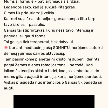
Mums ši formulė – pati artimiausia širdžiai.
Legendos sako, kad ją sukūrė Pitagoras.
O mes tik priduriam: ji veikia.
Kai kuri su aiškia intencija – garsas tampa tiltu tarp
tavo širdies ir pasaulio.
Garsas tai stiprintuvas, kuris neša tavo intenciją ir
padeda jai įgauti formą.
Tai galioja tiek terapeutui, tiek dalyviui.
Kuriant meditacinį įrašą SOMNITŪ, norėjome sutelkti
dėmesį į pirmos čakros aktyvaciją.
Tam pasirinkome planetarinį krištolinį dubenį, derintą
pagal Žemės dienos rotacijos toną – ne todėl, kad
laikomės teorijos aklai, o todėl, kad jos simbolika leido
mums giliau pajusti intenciją, kurią norėjome perduoti.
Viskas prasideda nuo intencijos o Garsas tik padeda jai
augti.