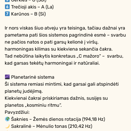
Trečioji akis – A (La)
Karūnos – B (Si)
Ir nors viskas šiuo atveju yra teisinga, tačiau dažnai yra
pametama pati šios sistemos pagrindinė esmė – svarbu
ne pačios natos o pati garsų kelionė į viršų,
harmoningas kilimas su kiekviena sekančia čakra.
Tad nebūtina laikytis konkretaus „C mažoro“ – svarbu,
kad garsas tekėtų harmoningai ir natūraliai.
Planetarinė sistema
Ši sistema remiasi mintimi, kad garsai gali atspindėti
planetų judėjimą.
Kiekvienai čakrai priskiriamas dažnis, susijęs su
planetos „kosminiu ritmu“.
Pavyzdžiui:
Šaknies – Žemės dienos rotacija (194,18 Hz)
Sakralinė – Mėnulio tonas (210,42 Hz)