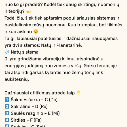
nuo ko gi pradėti? Kodėl tiek daug skirtingų nuomonių
ir teorijų?
Todėl čia, šiek tiek aptarsim populiariausias sistemas ir
pasidalinsim mūsų nuomone. Kuo trumpiau, bet tikimės
ir kuo aiškiau
Taigi, labiausiai paplitusios ir dažniausiai naudojamos
yra dvi sistemos: Natų ir Planetarinė.
Natų sistema
Ji yra grindžiama vibracijų kilimu, atspindinčiu
energijos judėjimą nuo žemės į viršų. Garso terapijoje
tai atspindi garsas kylantis nuo žemų tonų link
aukštesnių.
Dažniausiai atitikimas atrodo taip
Šaknies čakra – C (Do)
Sakralinė – D (Re)
Saulės rezginio – E (Mi)
Širdies – F (Fa)
Gerklės – G (Sol)