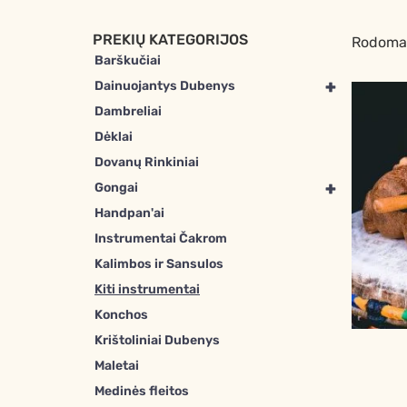
PREKIŲ KATEGORIJOS
Rodoma 
Barškučiai
+
Dainuojantys Dubenys
Dambreliai
Dėklai
Dovanų Rinkiniai
+
Gongai
Handpan'ai
Instrumentai Čakrom
Kalimbos ir Sansulos
Kiti instrumentai
Konchos
Krištoliniai Dubenys
Maletai
Medinės fleitos