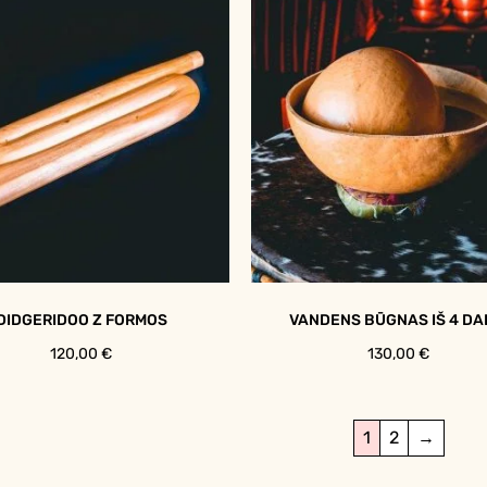
DIDGERIDOO Z FORMOS
VANDENS BŪGNAS IŠ 4 DA
120,00
€
130,00
€
1
2
→