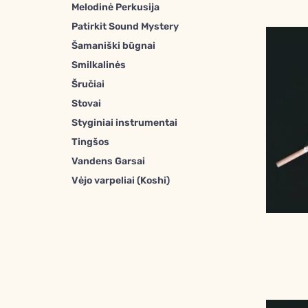
Melodinė Perkusija
Patirkit Sound Mystery
Šamaniški būgnai
Smilkalinės
Šručiai
Stovai
Styginiai instrumentai
Tingšos
Vandens Garsai
Vėjo varpeliai (Koshi)