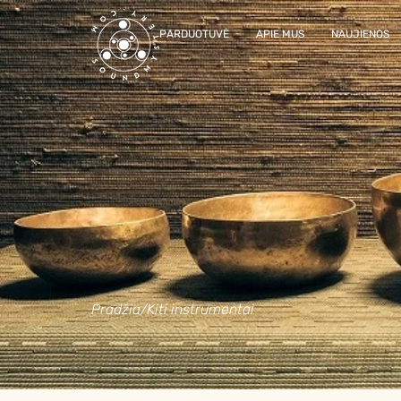
PARDUOTUVĖ
APIE MUS
NAUJIENOS
Pradžia
/
Kiti instrumentai