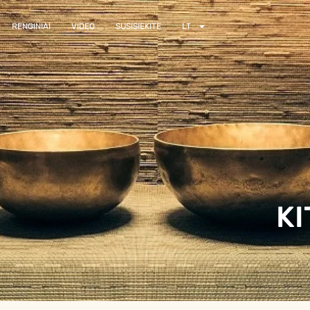
RENGINIAI
VIDEO
SUSISIEKITE
LT
KI