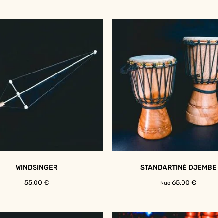
WINDSINGER
STANDARTINĖ DJEMBE
55,00
€
65,00
€
Nuo