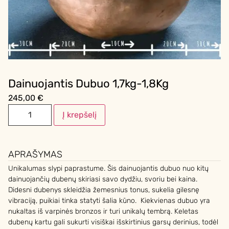
Dainuojantis Dubuo 1,7kg-1,8Kg
245,00
€
Į krepšelį
APRAŠYMAS
Unikalumas slypi paprastume. Šis dainuojantis dubuo nuo kitų
dainuojančių dubenų skiriasi savo dydžiu, svoriu bei kaina.
Didesni dubenys skleidžia žemesnius tonus, sukelia gilesnę
vibraciją, puikiai tinka statyti šalia kūno. Kiekvienas dubuo yra
nukaltas iš varpinės bronzos ir turi unikalų tembrą. Keletas
dubenų kartu gali sukurti visiškai išskirtinius garsų derinius, todėl