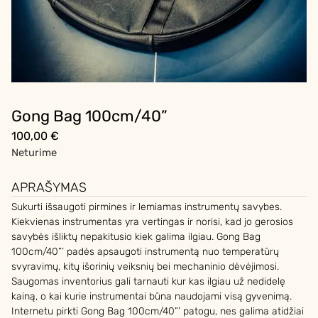
Gong Bag 100cm/40”
100,00
€
Neturime
APRAŠYMAS
Sukurti išsaugoti pirmines ir lemiamas instrumentų savybes.
Kiekvienas instrumentas yra vertingas ir norisi, kad jo gerosios
savybės išliktų nepakitusio kiek galima ilgiau. Gong Bag
100cm/40”’ padės apsaugoti instrumentą nuo temperatūrų
svyravimų, kitų išorinių veiksnių bei mechaninio dėvėjimosi.
Saugomas inventorius gali tarnauti kur kas ilgiau už nedidelę
kainą, o kai kurie instrumentai būna naudojami visą gyvenimą.
Internetu pirkti Gong Bag 100cm/40”’ patogu, nes galima atidžiai