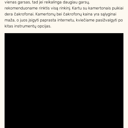
vienas garsas, tad jei reikalinga daugiau garsų,
rekomenduoname rinktis visą rinkinį. Kartu su kamertonais puikiai
dera čakrofonai. Kamertonų bei čakrofonų kaina yra sąlyginai
maža, o juos įsigyti paprasta internetu, kviečiame pasižvalgyti po
kitas instrumentų opcijas.