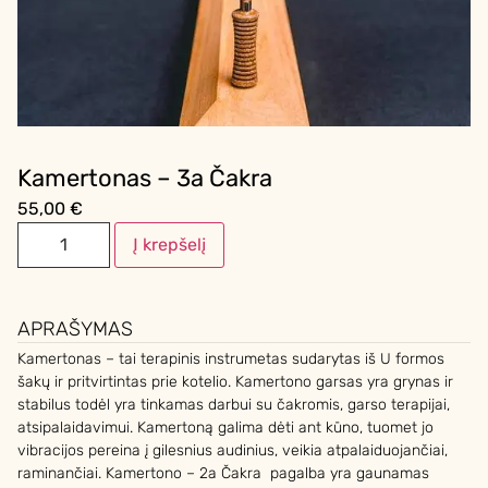
Kamertonas – 3a Čakra
55,00
€
Į krepšelį
APRAŠYMAS
Kamertonas – tai terapinis instrumetas sudarytas iš U formos
šakų ir pritvirtintas prie kotelio. Kamertono garsas yra grynas ir
stabilus todėl yra tinkamas darbui su čakromis, garso terapijai,
atsipalaidavimui. Kamertoną galima dėti ant kūno, tuomet jo
vibracijos pereina į gilesnius audinius, veikia atpalaiduojančiai,
raminančiai. Kamertono – 2a Čakra pagalba yra gaunamas