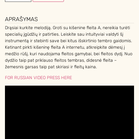
APRAŠYMAS
Drąsiai kurkite melodiją. Groti su kišenine fleita A, nereikia turėti
specialių įgūdžių ir patirties. Leiskite sau intuityviai valdyti šį
instrumentą ir stebinti save bei kitus išskirtinio tembro gaidomis.
Ketinant pirkti kišeninę fleita A internetu, atkreipkite dėmesį į
medžio rūšį, kuri naudojama fleitos gamybai, bei fleitos dydį. Nuo
dydžio taip pat priklauso fleitos tembras, didesnė fleita –
žemesnis garsas taip pat skiriasi ir fleitų kaina.
FOR RUSSIAN VIDEO PRESS HERE