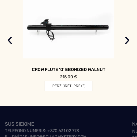
CROW FLUTE ‘G’ EBONIZED WALNUT
215,00
€
PERŽIŪRĖTI PREKĘ
SUSISIEKIME
N
TELEFONO NUMERIS:
+370 631 02 773
N
EL. PAŠTAS:
INFO@SOUNDMYSTERY.COM