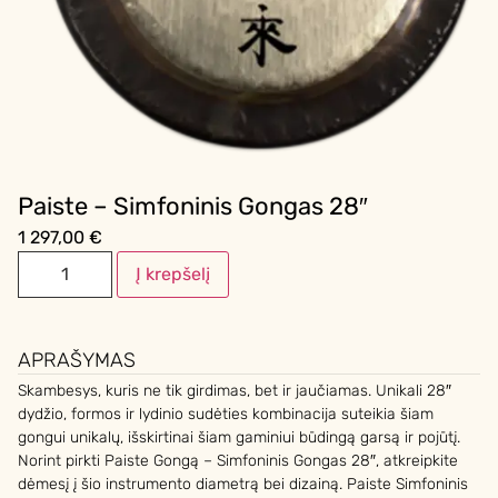
Paiste – Simfoninis Gongas 28″
1 297,00
€
Į krepšelį
APRAŠYMAS
Skambesys, kuris ne tik girdimas, bet ir jaučiamas. Unikali 28″
dydžio, formos ir lydinio sudėties kombinacija suteikia šiam
gongui unikalų, išskirtinai šiam gaminiui būdingą garsą ir pojūtį.
Norint pirkti Paiste Gongą – Simfoninis Gongas 28″, atkreipkite
dėmesį į šio instrumento diametrą bei dizainą. Paiste Simfoninis