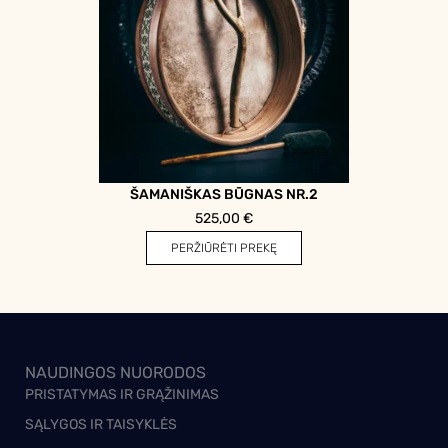
ŠAMANIŠKAS BŪGNAS NR.2
525,00
€
PERŽIŪRĖTI PREKĘ
NAUDINGOS NUORODOS
PRISTATYMAS IR GRĄŽINIMAS
SĄLYGOS IR TAISYKLĖS