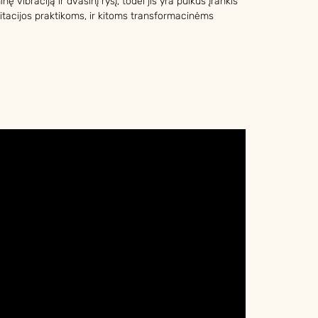
inę vibraciją ir dvasinį ryšį, todėl jis yra puikus įrankis
acijos praktikoms, ir kitoms transformacinėms