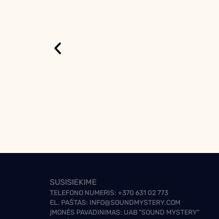
SUSISIEKIME
TELEFONO NUMERIS:
+370 631 02 773
EL. PAŠTAS:
INFO@SOUNDMYSTERY.COM
ĮMONĖS PAVADINIMAS: UAB "SOUND MYSTERY"