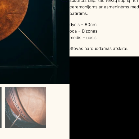
sukurtas taip, kad teiktų stiprią ritm
ceremonijoms ar asmeninėms medit
patirtims.
dydis – 80cm
oda – Bizonas
medis – uosis
Stovas parduodamas atskirai.