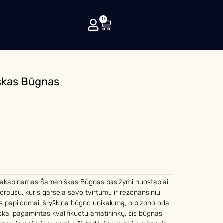
0
škas Būgnas
 pakabinamas Šamaniškas Būgnas pasižymi nuostabiai
orpusu, kuris garsėja savo tvirtumu ir rezonansiniu
s papildomai išryškina būgno unikalumą, o bizono oda
riškai pagamintas kvalifikuotų amatininkų, šis būgnas