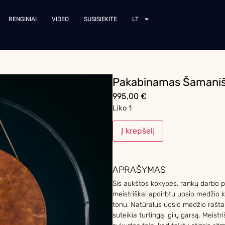
RENGINIAI
VIDEO
SUSISIEKITE
LT
Pakabinamas Šamani
995,00
€
Liko 1
Į krepšelį
APRAŠYMAS
Šis aukštos kokybės, rankų darbo
meistriškai apdirbtu uosio medžio k
tonu. Natūralus uosio medžio rašta
suteikia turtingą, gilų garsą. Meist