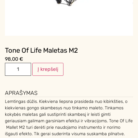
Tone Of Life Maletas M2
98,00
€
Į krepšelį
APRAŠYMAS
Lemtingas dūžis. Kiekviena liepsna prasideda nuo kibirkšties, o
kiekvienas gongo skambesys nuo tinkamo maleto. Tinkamos
kokybės maletas gali sustiprinti skambesį ir leisti gimti
geriausiam galimam garsiniam efektui ir vibracijoms. Tone Of Life
Mallet M2 turi derėti prie naudojamo instrumento ir norimo
išgauti efekto. Tik gerai suderinta visuma suskamba pilnatve.