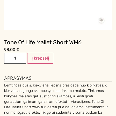
Tone Of Life Mallet Short WM6
98,00
€
Į krepšelį
APRAŠYMAS
Lemtingas dūžis. Kiekviena liepsna prasideda nuo kibirkšties, o
kiekvienas gongo skambesys nuo tinkamo maleto. Tinkamos
kokybės maletas gali sustiprinti skambesį ir leisti gimti
geriausiam galimam garsiniam efektui ir vibracijoms. Tone Of
Life Mallet Short WM6 turi derėti prie naudojamo instrumento ir
norimo išgauti efekto. Tik gerai suderinta visuma suskamba