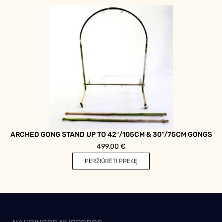
ARCHED GONG STAND UP TO 42″/105CM & 30”/75CM GONGS
499,00
€
PERŽIŪRĖTI PREKĘ