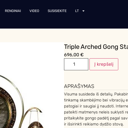
RENGINIAI
VIDEO
SUSISIEKITE
LT
Triple Arched Gong St
696,00
€
Į krepšelį
APRAŠYMAS
Visuma susideda iš detalių. Pakabi
tinkamą skambėjimo bei vibracijų ef
patogiai ir saugiai jį naudoti. Inte
pateikti matmenys neleis suklysti r
pritaikykite gongo padėtį pagal savo
ir išsirinkti reikiamo dydžio stovą.