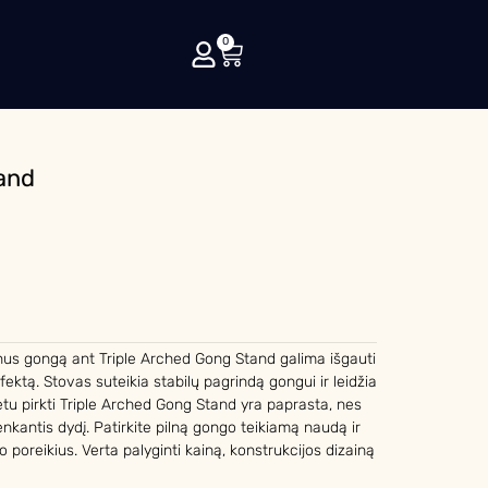
0
and
nus gongą ant Triple Arched Gong Stand galima išgauti
ektą. Stovas suteikia stabilų pagrindą gongui ir leidžia
rnetu pirkti Triple Arched Gong Stand yra paprasta, nes
enkantis dydį. Patirkite pilną gongo teikiamą naudą ir
 poreikius. Verta palyginti kainą, konstrukcijos dizainą