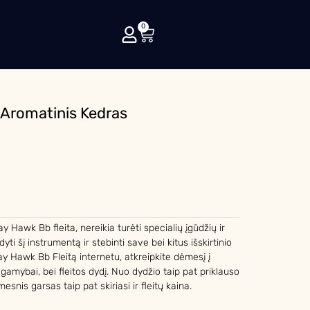
0
 Aromatinis Kedras
ay Hawk Bb fleita, nereikia turėti specialių įgūdžių ir
ldyti šį instrumentą ir stebinti save bei kitus išskirtinio
ay Hawk Bb Fleitą internetu, atkreipkite dėmesį į
gamybai, bei fleitos dydį. Nuo dydžio taip pat priklauso
esnis garsas taip pat skiriasi ir fleitų kaina.