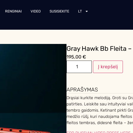
RENGINIAI
VIDEO
SUSISIEKITE
LT
Gray Hawk Bb Fleita –
195,00
€
Į krepšelį
APRAŠYMAS
Drąsiai kurkite melodiją. Groti su Gr
patirties. Leiskite sau intuityviai va
tembro gaidomis. Ketinant pirkti Gr
medžio rūšį, kuri naudojama fleitos 
fleitos tembras, didesnė fleita – žem