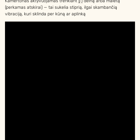
Kamertonas aktyvuojamas trenkiant jį į delną arba maletą
(perkamas atskirai) — tai sukelia stiprią, ilgai skambančią
vibraciją, kuri sklinda per kūną ar aplinką