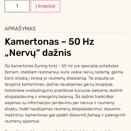
Į krepšelį
APRAŠYMAS
Kamertonas – 50 Hz
„Nervų“ dažnis
Šis kamertonas (tuning fork) – 50 Hz yra specialiai pritaikytas
žemam, stabiliam rezonansui, kuris veikia nervų sistemą, gerina
kūno atsaką į stresą ar raumenų disbalansą. Tai populiarus
terapinis kamertonas, dažnai naudojamas garsų terapijoje,
holistinėse sveikatingumo praktikose kuriuose siekiama skatinti
atsipalaidavimą ir energetinį balansą. Šis dažnis tradiciškai
siejamas su informacijos perdavimu per nervus ir raumenų
atsaku, todėl naudojamas raumenų atsipalaidavimui, skausmo
mažinimui, kamertonas gali padėti išlaisvinti įtampą ir palengvinti
raumenų spazmus.