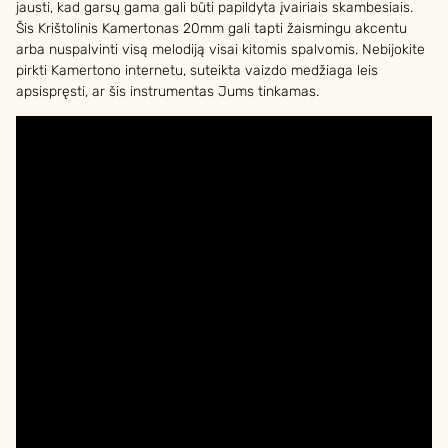
jausti, kad garsų gama gali būti papildyta įvairiais skambesiais.
Šis Krištolinis Kamertonas 20mm gali tapti žaismingu akcentu
arba nuspalvinti visą melodiją visai kitomis spalvomis. Nebijokite
pirkti Kamertono internetu, suteikta vaizdo medžiaga leis
apsispręsti, ar šis instrumentas Jums tinkamas.