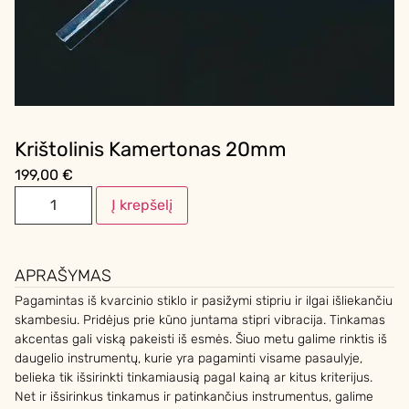
Krištolinis Kamertonas 20mm
199,00
€
Į krepšelį
APRAŠYMAS
Pagamintas iš kvarcinio stiklo ir pasižymi stipriu ir ilgai išliekančiu
skambesiu. Pridėjus prie kūno juntama stipri vibracija. Tinkamas
akcentas gali viską pakeisti iš esmės. Šiuo metu galime rinktis iš
daugelio instrumentų, kurie yra pagaminti visame pasaulyje,
belieka tik išsirinkti tinkamiausią pagal kainą ar kitus kriterijus.
Net ir išsirinkus tinkamus ir patinkančius instrumentus, galime