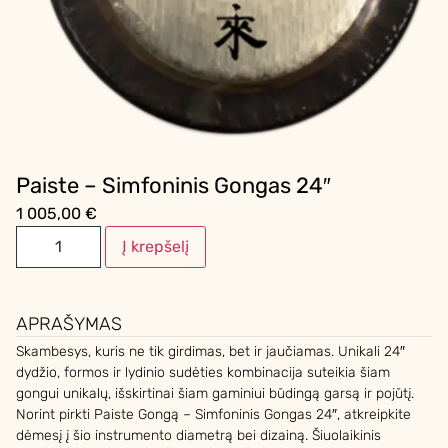
Paiste – Simfoninis Gongas 24″
1 005,00
€
Į krepšelį
APRAŠYMAS
Skambesys, kuris ne tik girdimas, bet ir jaučiamas. Unikali 24″
dydžio, formos ir lydinio sudėties kombinacija suteikia šiam
gongui unikalų, išskirtinai šiam gaminiui būdingą garsą ir pojūtį.
Norint pirkti Paiste Gongą – Simfoninis Gongas 24″, atkreipkite
dėmesį į šio instrumento diametrą bei dizainą. Šiuolaikinis