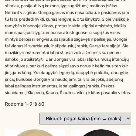
stipriau, pasijauti lyg kokone, lyg sugrižtum į motinos įsčias.
Neriant vis giliau, Gongo garsas mus neša toliau, ir pasidavus jam
tu tarsi pradedi nykti, kūnas lengvėja, o tu išnyksti. Šioje visiškoje
ramybės būsenoje kūnas, protas ir siela stipriai atsistato, leidžia
mums pasijusti lyg trumpuose atostoguose, o sugrįžus visos
mintys deliojasi lengviau, pasijauti atsigavęs ir pailsėjęs. Gongai
tai vienas iš svarbiausių ir stipriausių įrankių Garso terapijoje. Šie
muzikiniai instrumentai labai stipriai veikia žmonės su nerimu,
išmoko jo atsikratyti. Dar Gongas yra labai stiprus mūsų intencijų
stiprintuvas, per kurį galime siųsti savo norus ir ketinimus ten kur
jie įgaus kūną. Yra daugybė legendų, daugybė praktikų, daugybė
sričių kuriuose Gongai yra naudojami, tai yra be jokių abejonių
labai galingas instrumentas, labai galingas įrankis. Prekes
siunčiame į Klaipėdą, Kauną, Šiaulius, Vilnių ir kitas pasaulio vietas.
Rodoma 1–9 iš 60