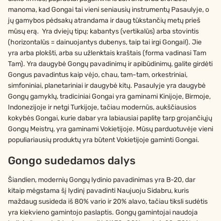
manoma, kad Gongai tai vieni seniausių instrumentų Pasaulyje, o
jų gamybos pėdsakų atrandama ir daug tūkstančių metų prieš
mūsų erą. Yra dviejų tipų; kabantys (vertikalūs) arba stovintis
(horizontalūs = dainuojantys dubenys, taip tai irgi Gongai!). Jie
yra arba plokšti, arba su užlenktais kraštais (forma vadinasi Tam
Tam). Yra daugybė Gongų pavadinimų ir apibūdinimų, galite girdėti
Gongus pavadintus kaip vėjo, chau, tam-tam, orkestriniai,
simfoniniai, planetariniai ir daugybė kitų. Pasaulyje yra daugybė
Gongų gamyklų, tradiciniai Gongai yra gaminami Kinijoje, Birmoje,
Indonezijoje ir netgi Turkijoje, tačiau modernūs, aukščiausios
kokybės Gongai, kurie dabar yra labiausiai paplitę tarp grojančiųjų
Gongų Meistrų, yra gaminami Vokietijoje. Mūsų parduotuvėje vieni
populiariausių produktų yra būtent Vokietijoje gaminti Gongai.
Gongo sudedamos dalys
Šiandien, modernių Gongų lydinio pavadinimas yra B-20, dar
kitaip mėgstama šį lydinį pavadinti Naujuoju Sidabru, kuris
maždaug susideda iš 80% vario ir 20% alavo, tačiau tiksli sudėtis
yra kiekvieno gamintojo paslaptis. Gongų gamintojai naudoja