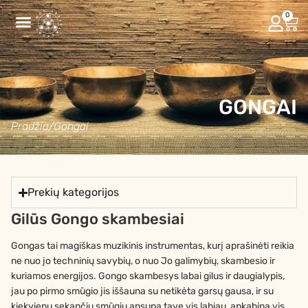
0
GONGAI
Pradžia
/
Gongai
Prekių kategorijos
Gilūs Gongo skambesiai
Gongas tai magiškas muzikinis instrumentas, kurį aprašinėti reikia
ne nuo jo techninių savybių, o nuo Jo galimybių, skambesio ir
kuriamos energijos. Gongo skambesys labai gilus ir daugialypis,
jau po pirmo smūgio jis iššauna su netikėta garsų gausa, ir su
kiekvienu sekančiu smūgiu apsupa tave vis labiau, apkabina vis