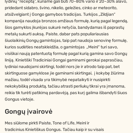
lydinių “receptą”, kuriame gali būti 70–80% vario ir 20–30% alavo,
pridedant sidabro, švino, nikelio, geležies, cinko ar meteorito,
atsižvelgiant į Gongo gamybos tradicijas. Turkijos „Zildjian“
kompanija naudoja bronzos amžiaus formulę, kurią pagal legendą,
šios gamyklos įkurėjas sukurė netyčia, bandydamas iš paprastų
metalų sukurti auksą. Paiste, dabar pats populiariausias
šiuolaikinių Gongų gamintojas, taip pat naudoja senovinę formulę,
kurios sudėties neatskleidžia, o gamintojas „Meinl“ turi savo,
visiškai naują patentuotą formulę pagal kurią gamina savo Gongų
liniją. Kinietiški Tradiciniai Gongai gaminami gerokai paprasčiau,
lydiniai naudojami skirtingi, todėl nors jie ir atrodo taip pat, bet
skirtinguose gamyklose jie gaminami skirtingai, į kokybę žiūrima
mažiau, todėl visada yra tikimybė nepataikyti ir nusipirkti
nekokybišką produktą, tačiau atrasti perliukų tikrai yra įmanoma,
reikia tik turėti patikimą pardavėją, pas kurį galima išbandyti šiuos
Gongus vietoje.
Gongų įvairovė
Mes siūlome pirkti Paiste, Tone of Life, Meinl ir
tradicinius Kinietiškus Gongus. Tačiau kaip ir su visais