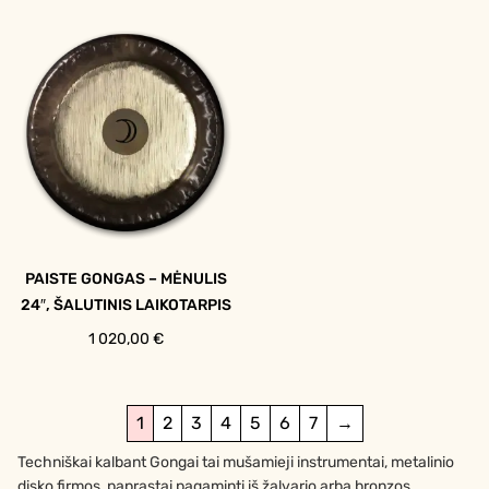
PAISTE GONGAS – MĖNULIS
24″, ŠALUTINIS LAIKOTARPIS
1 020,00
€
1
2
3
4
5
6
7
→
Techniškai kalbant Gongai tai mušamieji instrumentai, metalinio
disko firmos, paprastai pagaminti iš žalvario arba bronzos,