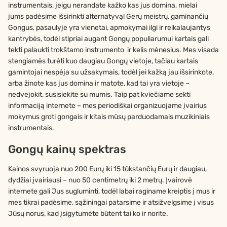
instrumentais, jeigu nerandate kažko kas jus domina, mielai
jums padėsime išsirinkti alternatyvą! Gerų meistrų, gaminančių
Gongus, pasaulyje yra vienetai, apmokymai ilgi ir reikalaujantys
kantrybės, todėl stipriai augant Gongų populiarumui kartais gali
tekti palaukti trokštamo instrumento ir kelis mėnesius. Mes visada
stengiamės turėti kuo daugiau Gongų vietoje, tačiau kartais
gamintojai nespėja su užsakymais, todėl jei kažką jau išsirinkote,
arba žinote kas jus domina ir matote, kad tai yra vietoje –
nedvejokit, susisiekite su mumis. Taip pat kviečiame sekti
informaciją internete – mes periodiškai organizuojame įvairius
mokymus groti gongais ir kitais mūsų parduodamais muzikiniais
instrumentais.
Gongų kainų spektras
Kainos svyruoja nuo 200 Eurų iki 15 tūkstančių Eurų ir daugiau,
dydžiai įvairiausi – nuo 50 centimetrų iki 2 metrų. Įvairovė
internete gali Jus sugluminti, todėl labai raginame kreiptis į mus ir
mes tikrai padėsime, sąžiningai patarsime ir atsižvelgsime į visus
Jūsų norus, kad įsigytumėte būtent tai ko ir norite.