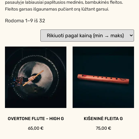
pasaulyje labiausiai paplitusios medinės, bambukinės fleitos.
Fleitos garsas išgaunamas pučiant orą lūžtant garsui.
Rodoma 1–9 iš 32
OVERTONE FLUTE – HIGH G
KIŠENINĖ FLEITA G
65,00
€
75,00
€