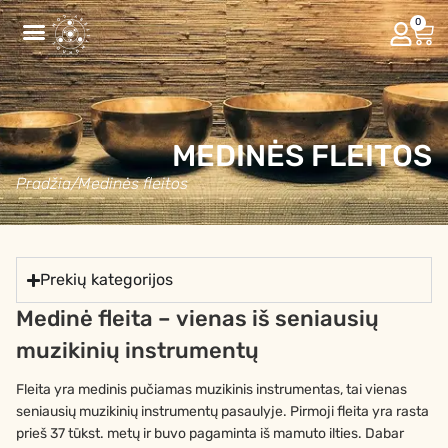
0
MEDINĖS FLEITOS
Pradžia
/
Medinės fleitos
Prekių kategorijos
Medinė fleita – vienas iš seniausių
muzikinių instrumentų
Fleita yra medinis pučiamas muzikinis instrumentas, tai vienas
seniausių muzikinių instrumentų pasaulyje. Pirmoji fleita yra rasta
prieš 37 tūkst. metų ir buvo pagaminta iš mamuto ilties. Dabar