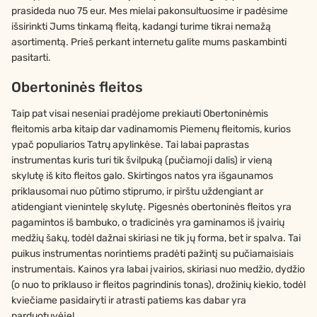
prasideda nuo 75 eur. Mes mielai pakonsultuosime ir padėsime
išsirinkti Jums tinkamą fleitą, kadangi turime tikrai nemažą
asortimentą. Prieš perkant internetu galite mums paskambinti
pasitarti.
Obertoninės fleitos
Taip pat visai neseniai pradėjome prekiauti Obertoninėmis
fleitomis arba kitaip dar vadinamomis Piemenų fleitomis, kurios
ypač populiarios Tatrų apylinkėse. Tai labai paprastas
instrumentas kuris turi tik švilpuką (pučiamoji dalis) ir vieną
skylutę iš kito fleitos galo. Skirtingos natos yra išgaunamos
priklausomai nuo pūtimo stiprumo, ir pirštu uždengiant ar
atidengiant vienintelę skylutę. Pigesnės obertoninės fleitos yra
pagamintos iš bambuko, o tradicinės yra gaminamos iš įvairių
medžių šakų, todėl dažnai skiriasi ne tik jų forma, bet ir spalva. Tai
puikus instrumentas norintiems pradėti pažintį su pučiamaisiais
instrumentais. Kainos yra labai įvairios, skiriasi nuo medžio, dydžio
(o nuo to priklauso ir fleitos pagrindinis tonas), drožinių kiekio, todėl
kviečiame pasidairyti ir atrasti patiems kas dabar yra
parduotuvėje!