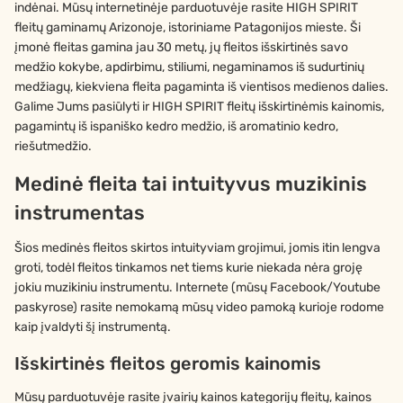
indėnai. Mūsų internetinėje parduotuvėje rasite HIGH SPIRIT
fleitų gaminamų Arizonoje, istoriniame Patagonijos mieste. Ši
įmonė fleitas gamina jau 30 metų, jų fleitos išskirtinės savo
medžio kokybe, apdirbimu, stiliumi, negaminamos iš sudurtinių
medžiagų, kiekviena fleita pagaminta iš vientisos medienos dalies.
Galime Jums pasiūlyti ir HIGH SPIRIT fleitų išskirtinėmis kainomis,
pagamintų iš ispaniško kedro medžio, iš aromatinio kedro,
riešutmedžio.
Medinė fleita tai intuityvus muzikinis
instrumentas
Šios medinės fleitos skirtos intuityviam grojimui, jomis itin lengva
groti, todėl fleitos tinkamos net tiems kurie niekada nėra groję
jokiu muzikiniu instrumentu. Internete (mūsų Facebook/Youtube
paskyrose) rasite nemokamą mūsų video pamoką kurioje rodome
kaip įvaldyti šį instrumentą.
Išskirtinės fleitos geromis kainomis
Mūsų parduotuvėje rasite įvairių kainos kategorijų fleitų, kainos